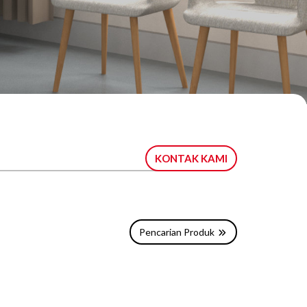
Innovative Sliding Operating Table
Selengkapnya
KONTAK KAMI
Pencarian Produk