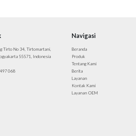
k
Navigasi
ng Tirto No 34, Tirtomartani,
Beranda
ogyakarta 55571, Indonesia
Produk
Tentang Kami
- 497 068
Berita
Layanan
Kontak Kami
Layanan OEM