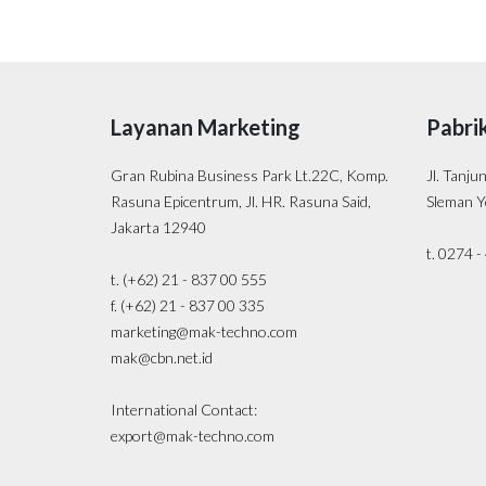
Layanan Marketing
Pabri
Gran Rubina Business Park Lt.22C, Komp.
Jl. Tanju
Rasuna Epicentrum, Jl. HR. Rasuna Said,
Sleman Y
Jakarta 12940
t. 0274 
t. (+62) 21 - 837 00 555
f. (+62) 21 - 837 00 335
marketing@mak-techno.com
mak@cbn.net.id
International Contact:
export@mak-techno.com