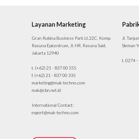
Layanan Marketing
Pabri
Gran Rubina Business Park Lt.22C, Komp.
Jl. Tanju
Rasuna Epicentrum, Jl. HR. Rasuna Said,
Sleman Y
Jakarta 12940
t. 0274 
t. (+62) 21 - 837 00 555
f. (+62) 21 - 837 00 335
marketing@mak-techno.com
mak@cbn.net.id
International Contact:
export@mak-techno.com