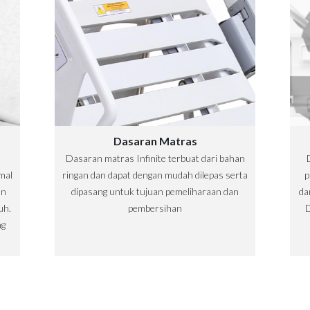
Dasaran Matras
Dasaran matras Infinite terbuat dari bahan
mal
ringan dan dapat dengan mudah dilepas serta
p
an
dipasang untuk tujuan pemeliharaan dan
da
uh.
pembersihan
D
ng