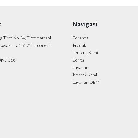
k
Navigasi
ng Tirto No 34, Tirtomartani,
Beranda
ogyakarta 55571, Indonesia
Produk
Tentang Kami
- 497 068
Berita
Layanan
Kontak Kami
Layanan OEM