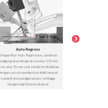
Auto Regress
Nurse
Dengan fitur Auto Regression, sandaran
Nurse control dira
unggung akan bergerak mundur 110 mm
pengoperasian bagi
n ke atas 35 mm saat sandaran dinaikkan.
kunci yang membata
engan cara ini memberikan lebih banyak
tertentu yang dapat 
ruang di area panggul pasien, sehingga
Dengan kabel ekstra
mengurangi tekanan di perut
dapat mengoperas