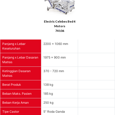
Electric Celebes Bed 4
Motors
74106
Panjang x Lebar
2200 x 1060 mm
Keseluruhan
Panjang x Lebar Dasaran
1975 x 900 mm
Matras
Ketinggian Dasaran
370 - 720 mm
Matras
Berat Produk
138 kg
Beban Maks. Pasien
185 kg
Beban Kerja Aman
250 kg
Tipe Castor
5" Roda Ganda