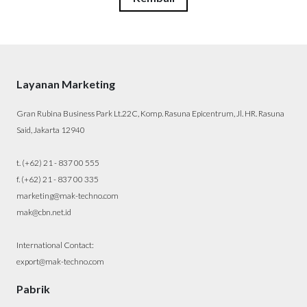
Layanan Marketing
Gran Rubina Business Park Lt.22C, Komp. Rasuna Epicentrum, Jl. HR. Rasuna
Said, Jakarta 12940
t. (+62) 21 - 837 00 555
f. (+62) 21 - 837 00 335
marketing@mak-techno.com
mak@cbn.net.id
International Contact:
export@mak-techno.com
Pabrik